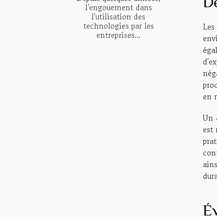
D
l'engouement dans
l'utilisation des
technologies par les
Les
entreprises...
env
éga
d'e
néga
proc
en 
Un 
est 
pra
con
ains
dura
Év