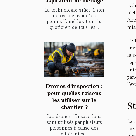
aspirateur de ménage
ryt
La technologie grâce à son
rée
incroyable avancée a
Ain
permis l’amélioration du
mis
quotidien de tous les...
Cett
env
la 
app
ent
pan
l’ex
Drones d’inspection :
pour quelles raisons
les utiliser sur le
St
chantier ?
Les drones d’inspections
La 
sont utilisés par plusieurs
personnes à cause des
cœur
différentes...
man