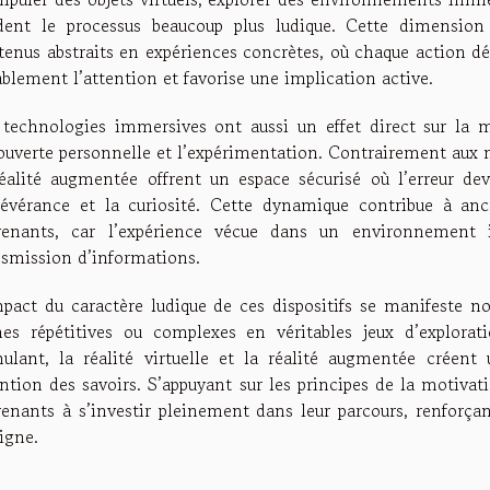
dent le processus beaucoup plus ludique. Cette dimension 
tenus abstraits en expériences concrètes, où chaque action d
blement l’attention et favorise une implication active.
 technologies immersives ont aussi un effet direct sur la mo
uverte personnelle et l’expérimentation. Contrairement aux mé
réalité augmentée offrent un espace sécurisé où l’erreur de
sévérance et la curiosité. Cette dynamique contribue à a
renants, car l’expérience vécue dans un environnement i
nsmission d’informations.
mpact du caractère ludique de ces dispositifs se manifeste 
hes répétitives ou complexes en véritables jeux d’explorati
mulant, la réalité virtuelle et la réalité augmentée créen
ention des savoirs. S’appuyant sur les principes de la motivat
renants à s’investir pleinement dans leur parcours, renforçan
igne.