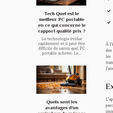
Tech Quel est le
meilleur PC portable
en ce qui concerne le
rapport qualité prix ?
La technologie évolue
rapidement et il peut être
À l
difficile de savoir quel PC
des
portable acheter. Le...
les
tra
l’av
Ex
L’a
Quels sont les
par
avantages d’un
imm