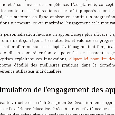
hme et à son niveau de compétence. L’adaptativité, concept 
l les contenus, les interactions et les défis proposés selon l
si, la plateforme en ligne analyse en continu la progression
sions sur mesure, ce qui maximise l’engagement et la motivat
e personnalisation favorise un apprentissage plus efficace, l’
ironnement qui répond à ses attentes et valorise ses progrès.
sensation d’immersion et l’adaptativité augmentent l’implicat
rofondir la compréhension du potentiel de l’apprentissa
reprises exploitent ces innovations,
cliquer ici pour lire da
orama détaillé des meilleures pratiques dans le domain
périence utilisateur individualisée.
imulation de l’engagement des a
réalité virtuelle et la réalité augmentée révolutionnent l’app
 de l’expérience éducative. Grâce à l’interactivité accrue qu
ipuler des objets virtuels, explorer des environnements immer