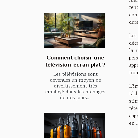
ren
con
dura
Les
déco
la 
per
Comment choisir une
app
télévision-écran plat ?
tra
Les télévisions sont
devenues un moyen de
divertissement très
L’i
employé dans les ménages
tâc
de nos jours...
sti
rét
app
en l